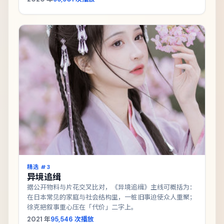
精选 #
3
异境追缉
据公开物料与片花交叉比对，《异境追缉》主线可概括为：
在日本常见的家庭与社会结构里，一桩旧事迫使众人重聚；
徐克把叙事重心压在「代价」二字上。
2021
年
95,546
次播放