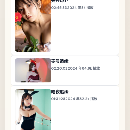
失控边界
02:45:33
2024
年
8k
播放
零号追缉
02:20:02
2024
年
64.9k
播放
暗夜追缉
01:31:28
2024
年
82.2k
播放