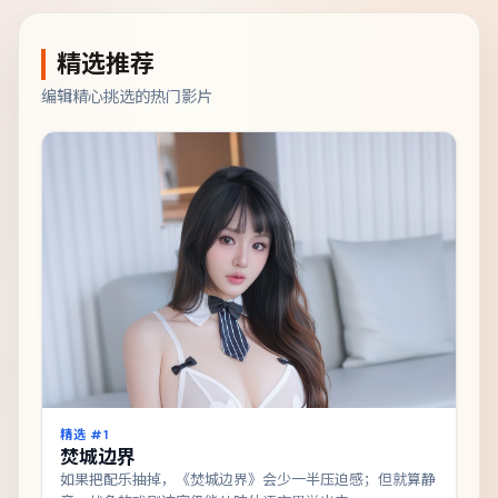
精选推荐
编辑精心挑选的热门影片
精选 #
1
焚城边界
如果把配乐抽掉，《焚城边界》会少一半压迫感；但就算静